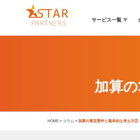
サービス一覧
加算の
HOME
>
コラム
>
加算の算定要件と基本的な考え方②