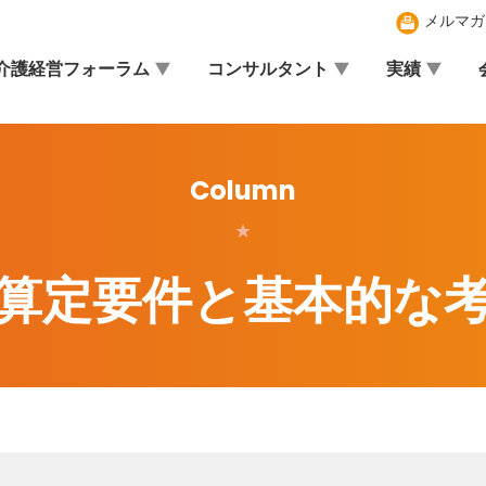
メルマガ
介護経営フォーラム
コンサルタント
実績
Column
★
算定要件と基本的な