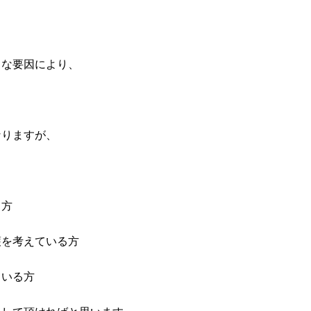
々な要因により、
、
なりますが、
る方
護を考えている方
ている方