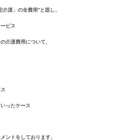
宅介護」の全費用”と題し、
サービス
合の介護費用
について、
ース
ていったケース
コメントをしております。