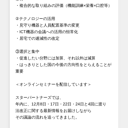
・複合的な取り組みの評価（機能訓練×栄養×口腔等）
②テクノロジーの活用
・見守り機器と人員配置基準の変更
・ICT機器の会議への活用の恒常化
・居宅での逓減性の改定
③選択と集中
・促進したい分野には加算、それ以外は減算
・はっきりとした国の今後の方向性をとらえることが
重要
＜オンラインセミナーを配信しています＞
スターパートナーズでは、
年内に、12月8日・17日・22日・24日と4回に渡り
法改正に関する最新情報をお届けしながら
その議論の流れを追ってきました。