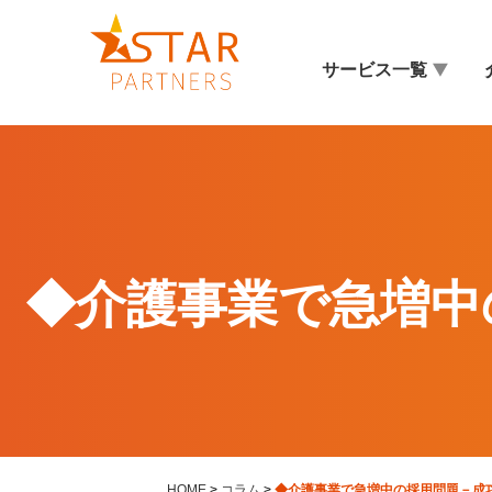
サービス一覧
◆介護事業で急増中
HOME
>
コラム
>
◆介護事業で急増中の採用問題－成