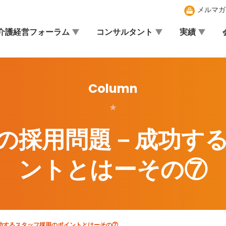
メルマガ
介護経営フォーラム
コンサルタント
実績
Column
★
の採用問題－成功す
ントとはーその⑦
功するスタッフ採用のポイントとはーその⑦