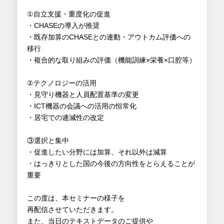
①自立支援・重度化の促進
・CHASEの導入が推奨
・既存加算のCHASEとの連動・アウトカム評価への
移行
・複合的な取り組みの評価（機能訓練×栄養×口腔等）
②テクノロジーの活用
・見守り機器と人員配置基準の変更
・ICT機器の会議への活用の恒常化
・居宅での逓減性の改定
③選択と集中
・促進したい分野には加算、それ以外は減算
・はっきりとした国の今後の方向性をとらえることが
重要
この度は、本セミナーの様子を
再配信させていただきます。
また、当日のテキストデータのご提供や