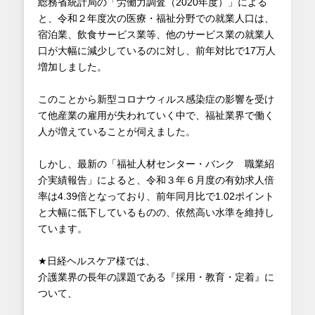
総務省統計局の「労働力調査（2020年度）」による
と、令和２年度次の医療・福祉分野での就業人口は、
宿泊業、飲食サービス業等、他のサービス業の就業人
口が大幅に減少しているのに対し、前年対比で17万人
増加しました。
このことから新型コロナウィルス感染症の影響を受け
て他産業の雇用が失われていく中で、福祉業界で働く
人が増えていることが伺えました。
しかし、最新の「福祉人材センター・バンク 職業紹
介実績報告」によると、令和３年６月度の有効求人倍
率は4.39倍となっており、前年同月比で1.02ポイント
と大幅に低下しているものの、依然高い水準を維持し
ています。
★日経ヘルスケア様では、
介護業界の長年の課題である『採用・教育・定着』に
ついて、