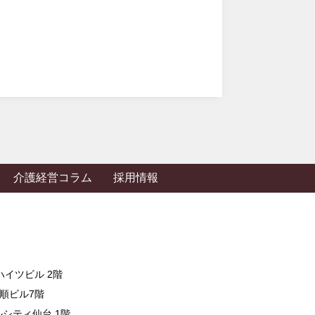
介護経営コラム
採用情報
ハイツビル 2階
応順ビル7階
ルシティ仙台 1階