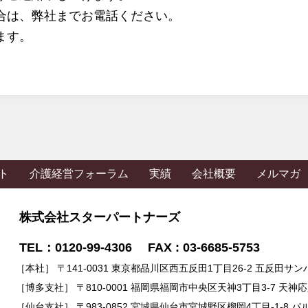
合は、弊社までお電話ください。
ます。
ト
介護経営フォーラム
実績
会社概要
メルマガ
株式会社スターパートナーズ
TEL：0120-99-4306 FAX : 03-6685-5753
［本社］ 〒141-0031 東京都品川区西五反田1丁目26-2 五反田サン
［博多支社］ 〒810-0001 福岡県福岡市中央区天神3丁目3-7 天神
［仙台支社］ 〒983-0852 宮城県仙台市宮城野区榴岡4丁目-1-8 パ